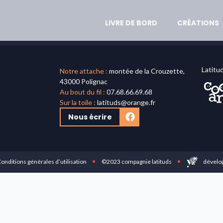
LIVRE DE BORD
CRÉATIONS
Latitu
Notre attache :
montée de la Crouzette,
43000 Polignac
Au bout du fil :
07.68.66.69.68
Sur la toile :
latituds@orange.fr
Nous écrire
onditions générales d’utilisation
©2023 compagnie latituds
dévelop