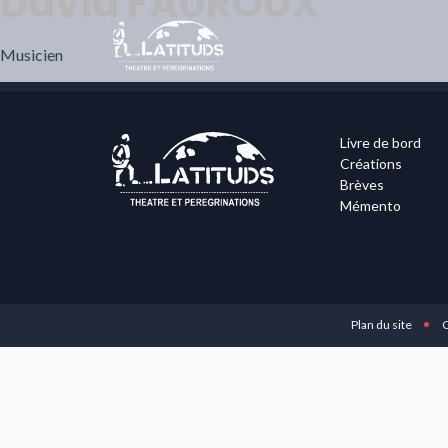
David FAUROUX
Musicien
Livre de bord
Créations
Brèves
Mémento
Plan du site
C